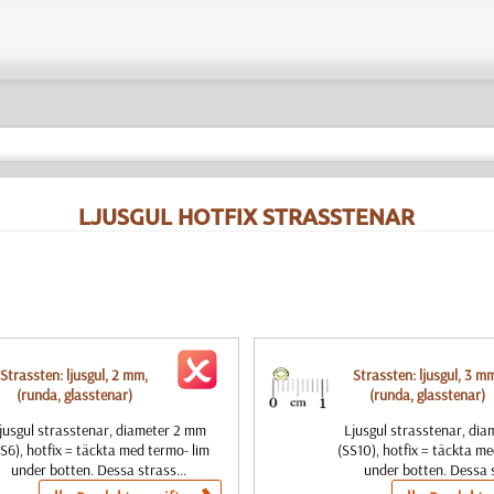
LJUSGUL HOTFIX STRASSTENAR
Strassten: ljusgul, 2 mm,
Strassten: ljusgul, 3 m
(runda, glasstenar)
(runda, glasstenar)
jusgul strasstenar, diameter 2 mm
Ljusgul strasstenar, di
S6), hotfix = täckta med termo- lim
(SS10), hotfix = täckta me
under botten. Dessa strass...
under botten. Dessa s