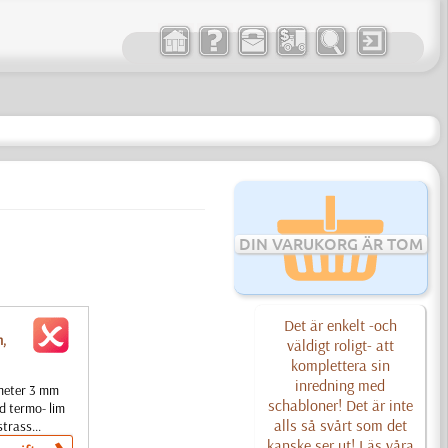
DIN VARUKORG ÄR TOM
Det är enkelt -och
m,
väldigt roligt- att
komplettera sin
inredning med
ameter 3 mm
schabloner! Det är inte
d termo- lim
alls så svårt som det
trass...
kanske ser ut! Läs våra