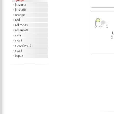
ljusrosa
ljussafir
orange
röd
röktopas
rosenrött
L
safir
(S
skärt
spegelsvart
svart
topaz