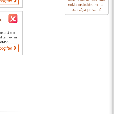
ppgifter
enkla instruktioner här
-och våga prova på!
m,
ameter 5 mm
ed termo- lim
trass...
ppgifter