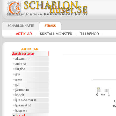
SCHABLONHÄFTE
STRASS
ARTIKLAR
KRISTALL MÖNSTER
TILLBEHÖR
|
|
|
|
ARTIKLAR
glasstrasstenar
akvamarin
ametist
färglös
grå
grön
gul
järnmalm
kobolt
ljus akvamarin
L
ljusametist
(S
ljusgrön
ljusgul