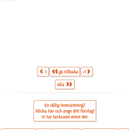
-1
gå tillbaka
+1
Alla
En dålig översättning?
Klicka här och ange ditt förslag!
Vi tar tacksamt emot det.