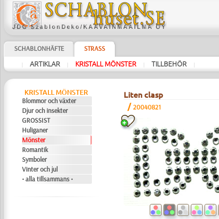
SCHABLONHÄFTE
STRASS
ARTIKLAR
KRISTALL MÖNSTER
TILLBEHÖR
|
|
|
|
KRISTALL MÖNSTER
Liten clasp
Blommor och växter
/
20040821
Djur och insekter
GROSSIST
Huliganer
Mönster
Romantik
Symboler
Vinter och jul
• alla tillsammans •