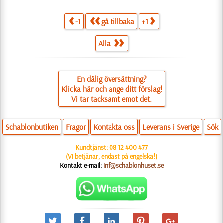
-1
gå tillbaka
+1
Alla
En dålig översättning?
Klicka här och ange ditt förslag!
Vi tar tacksamt emot det.
Schablonbutiken
Fragor
Kontakta oss
Leverans i Sverige
Sök
Kundtjänst:
08 12 400 477
(Vi betjänar, endast på engelska!)
Kontakt e-mail:
inf@schablonhuset.se