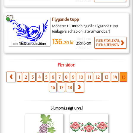
55x29 cm
Flygande tupp
Mönster till inredning där Flygande tupp
(enlagers schablon, återanvändbar)
18x12 cm
136.
FLER STORLEKAR,
20
kr
25x16 cm
min 18x12cm och större
FLER ALTERNATIV
50x32 cm
Fler sidor:
1
2
3
4
5
6
7
8
9
10
11
12
13
14
15
16
17
18
Slumpmässigt urval