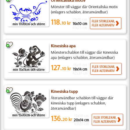
Orientaliska motiv
Mönster till väggar där Orientaliska motiv
(enlagers schablon, återanvändbar)
17x10 cm
118.
FLER STORLEKAR,
10
kr
16x10 cm
min 17x10cm och större
FLER ALTERNATIV
41x25 cm
Kinesiska apa
Mönsterschablon till väggar där Kinesiska
apa (enlagers schablon, återanvändbar)
15x11 cm
127.
FLER STORLEKAR,
10
kr
19x14 cm
min 15x11cm och större
FLER ALTERNATIV
42x31 cm
Kinesiska tupp
Återanvändbar schablon till väggar där
Kinesiska tupp (enlagers schablon,
återanvändbar)
min 15x10cm och större
15x10 cm
136.
FLER STORLEKAR,
20
kr
20x14 cm
FLER ALTERNATIV
45x31 cm