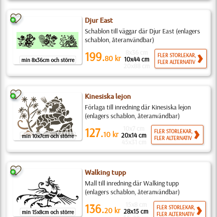
Djur East
Schablon till väggar där Djur East (enlagers
schablon, återanvändbar)
8x36 cm
199.
FLER STORLEKAR,
80
kr
10x44 cm
min 8x36cm och större
FLER ALTERNATIV
20x88 cm
Kinesiska lejon
Förlaga till inredning där Kinesiska lejon
(enlagers schablon, återanvändbar)
10x7 cm
127.
FLER STORLEKAR,
10
kr
20x14 cm
min 10x7cm och större
FLER ALTERNATIV
45x31 cm
Walking tupp
Mall till inredning där Walking tupp
(enlagers schablon, återanvändbar)
15x8 cm
136.
FLER STORLEKAR,
20
kr
28x15 cm
min 15x8cm och större
FLER ALTERNATIV