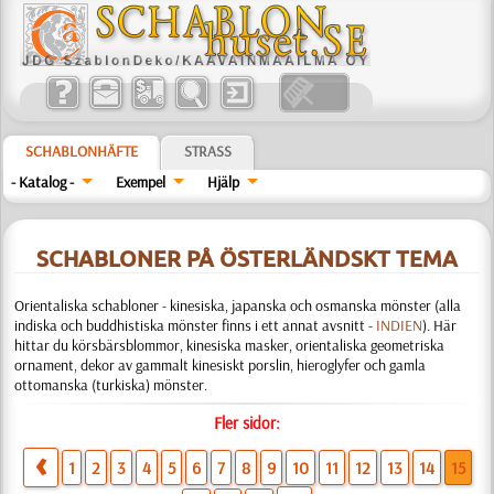
SCHABLONHÄFTE
STRASS
- Katalog -
Exempel
Hjälp
SCHABLONER PÅ ÖSTERLÄNDSKT TEMA
Orientaliska schabloner - kinesiska, japanska och osmanska mönster (alla
indiska och buddhistiska mönster finns i ett annat avsnitt -
INDIEN
). Här
hittar du körsbärsblommor, kinesiska masker, orientaliska geometriska
ornament, dekor av gammalt kinesiskt porslin, hieroglyfer och gamla
ottomanska (turkiska) mönster.
Fler sidor:
1
2
3
4
5
6
7
8
9
10
11
12
13
14
15