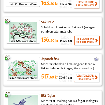
10x37 cm
163.
FLER STORLEKAR,
50
kr
10x37 cm
min 10x37cm och större
FLER ALTERNATIV
24x88 cm
Sakura 2
Schablon till design där Sakura 2 (enlagers
schablon, återanvändbar)
9x12 cm
136.
FLER STORLEKAR,
20
kr
15x22 cm
min 9x12cm och större
FLER ALTERNATIV
58x86 cm
b
Japansk fisk
Mönsterschablon till målning där Japansk
fisk (schablon i två lager, återanvändbar)
20x36 cm
517.
FLER STORLEKAR,
60
kr
30x54 cm
min 20x36cm och större
FLER ALTERNATIV
50x88 cm
Blå fåglar
Mönster till målning där Blå fåglar (enlagers