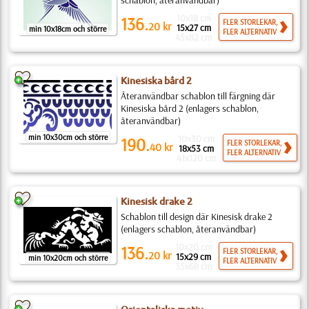
schablon, återanvändbar)
10x18 cm
136.
FLER STORLEKAR,
20
kr
15x27 cm
min 10x18cm och större
FLER ALTERNATIV
45x82 cm
Kinesiska bård 2
Återanvändbar schablon till färgning där
Kinesiska bård 2 (enlagers schablon,
återanvändbar)
min 10x30cm och större
10x30 cm
190.
FLER STORLEKAR,
40
kr
18x53 cm
FLER ALTERNATIV
41x120 cm
Kinesisk drake 2
Schablon till design där Kinesisk drake 2
(enlagers schablon, återanvändbar)
10x20 cm
136.
FLER STORLEKAR,
20
kr
15x29 cm
min 10x20cm och större
FLER ALTERNATIV
35x68 cm