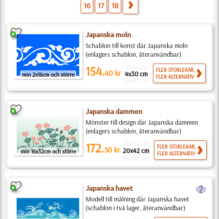
16
17
18
Japanska moln
Schablon till konst där Japanska moln
(enlagers schablon, återanvändbar)
2x16 cm
154.
FLER STORLEKAR,
40
kr
4x30 cm
min 2x16cm och större
FLER ALTERNATIV
10x81 cm
Japanska dammen
Mönster till design där Japanska dammen
(enlagers schablon, återanvändbar)
16x32 cm
172.
FLER STORLEKAR,
50
kr
20x42 cm
min 16x32cm och större
FLER ALTERNATIV
42x88 cm
b
Japanska havet
Modell till målning där Japanska havet
(schablon i två lager, återanvändbar)