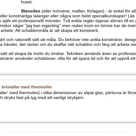
Schablonmålning
Schablonen
(eller stencilen, mönstret, mallen) skärs ut till det mönste
som önskas. Med schablonen kan du dekorera vad som helst: möbler, 
gardiner och mycket annat. Med en schablon kan du till exempel rita e
barnförkläde eller i klassisk stil måla väggar i hela huset.
Stencilen
(eller mönstret, mallen, förlagan) - är enkel för alla att an
professionella kunskaper eller konstnärliga talanger eller några som 
inuter skapar du själv ett professionellt mönster. Två enkla regler öppnar dörren t
säger "jag kan ingenting" men redan inom en timme har de överraskat sig själva 
la är att skapa ett konstverk.
h rationellt sätt att måla. Du behöver inte anlita konstnärer, design- eller inrednin
m du skaffar rätt schablon och färg att arbeta med.
 att skapa de motiv du önskar. Tekniken används även av professionella experter. T
 ofta för att spara tid och för att uppnå ett optimalt resultat i olika krävande s
: kristaller med thermolim
ller' med thermolim) i olika dimensioner av slipat glas, pärlorna är försedda med t