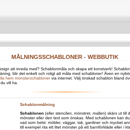
MÅLNINGSSCHABLONER - WEBBUTIK
ign att inreda med? Schablonmåla och skapa ett konstverk! Schabloner vad är det
och roligt att måla med schabloner! Även en nybörjare kan skapa fantastiska resul
 önskad schablon bland över fem tusen färdiga motiv, och bestäm själv storleken på 