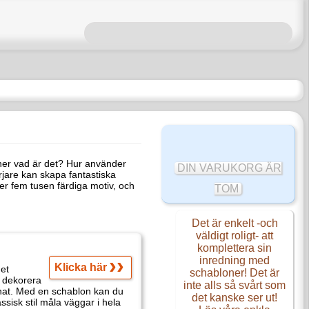
? Hur använder man dessa? Med
DIN VARUKORG ÄR
tat.
Här kan du enkelt
beställa hem
bilden du vill ha.
TOM
Det är enkelt -och
väldigt roligt- att
komplettera sin
inredning med
schabloner! Det är inte
alls så svårt som det
kanske ser ut! Läs våra