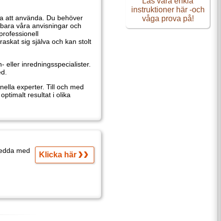
enkla instruktioner här
-och våga prova på!
Klicka här
r eller den text
väggar, tak,
tt litet mönster på ett
vända. Du behöver inte
helst specialkunskaper! Läs bara
ill en professionell
och kan stolt beundra resultatet
gsspecialister. Du kan göra allt
ill och med inredningsspecialister
ituationer.
hermolim och