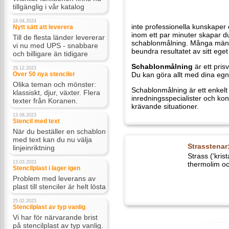
Wishlist-funktionen finns nu
tillgänglig i vår katalog
18.04.2024
Nytt sätt att leverera
Till de flesta länder levererar vi nu
med UPS - snabbare och billigare
än tidigare
29.12.2023
Över 50 nya stenciler
Olika teman och mönster:
våra anvisningar och inom ett par m
klassiskt, djur, växter. Flera
schablonmålning. Många människor 
texter från Koranen.
av sitt eget arbete. Att schablonmå
13.08.2023
Schablonmålning
är ett prisvärt oc
Stencil med text
med dina egna händer, det räcker o
När du beställer en schablon med
text kan du nu välja linjeinriktning
Schablonmålning är ett enkelt sätt
och konstnärer använder schabloner,
13.03.2023
Stencilplast i lager igen
Problem med leverans av plast till
stenciler är helt lösta
Strasstenar
25.02.2023
Strass ('krista
Stencilplast av typ vanlig