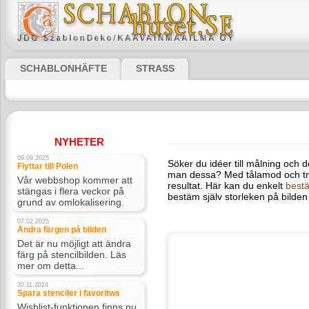
SCHABLONHÄFTE
STRASS
NYHETER
09.09.2025
Söker du idéer till målning och des
Flyttar till Polen
tålamod och träning, blir det enkelt 
Vår webbshop kommer att
mönsterschabloner
via internet. Välj
stängas i flera veckor på grund av
omlokalisering.
07.02.2025
Ändra färgen på bilden
Det är nu möjligt att ändra färg
på stencilbilden. Läs mer om
detta...
30.11.2024
Spara stenciler i favoritws